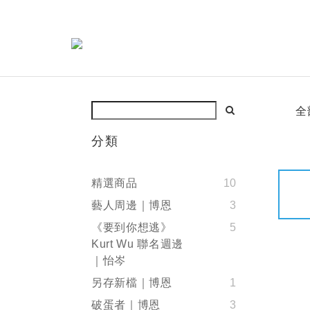
全
分類
精選商品
10
藝人周邊｜博恩
3
《要到你想逃》
5
Kurt Wu 聯名週邊
｜怡岑
另存新檔｜博恩
1
破蛋者｜博恩
3