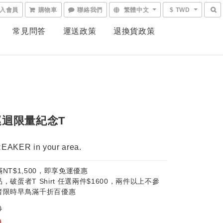
入會員
購物車
聯絡我們
繁體中文
$ TWD
常見問答
運送政策
退換貨政策
巡迴限量紀念T
AKER in your area.
NT$1,500，即享免運優惠
，破蛋者T Shirt 任選兩件$1600，兩件以上不參
者限時早鳥滿千折百優惠
0
9